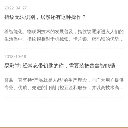
断，家用指纹门锁的开门方式也变得多种多样，例如，人们
2022-04-27
可以通过指纹、密码、手机、人脸识别……等方式来进门，
指纹无法识别，居然还有这种操作？
摆脱生活中忘带钥匙出现的尴尬
着智能化、物联网技术的发展普及，指纹锁逐渐进入人们的
生活当中。指纹锁相对于机械锁、卡片锁、密码锁的优势在
于十分便捷，如果哪天带着亲戚朋友来家里，用手指对着的
锁按了一下，锁就自动打开了，既方便，又显得倍有面子。
2018-10-18
也不用担心家里的老人小孩忘记带钥匙了，轻轻一触，就可
易彩堂: 经常忘带钥匙的你，需要装把普鑫智能锁
开门
普鑫一直坚持“产品就是人品”的生产理念，向广大用户提供
专业、优质、先进的门锁门控五金和服务，并以高技术高品
质、高要求的姿态，在竞争激烈的市场中，稳步前进。智能
锁，我选普鑫品牌！