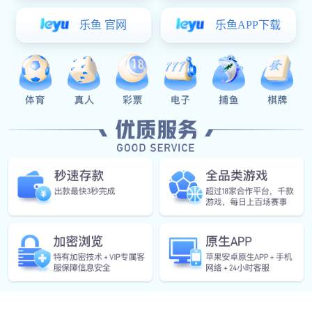
观背景下，各种应用场景中的安防效果也是参差不齐的，反
观采用智能锁的各种案例，无论是使用便利性还是应用安全
性都有了大幅度提高，这也从客观上体现出了成熟智能安防
模式的实用价值。
可能很多人都说智能锁提供了指纹、密码、卡片等开锁
方式再加一个钥匙孔开锁安全性就大打折扣。但是这其实是
一个很大的误区，锁具防盗功能中最重要的是锁芯，那么易
彩堂 就从市面上存在的三种锁芯就行探讨;现在市面存在的
锁芯种类分别有A级、B级、C级锁芯。普通机械锁标配的是
A级锁芯，防盗锁标配的是B级锁芯，而智能锁现在正从标
配B级锁芯跨越到标配C级锁芯。
现在易彩堂 就分别从C、B、A、级锁芯的防盗性进行
分析: