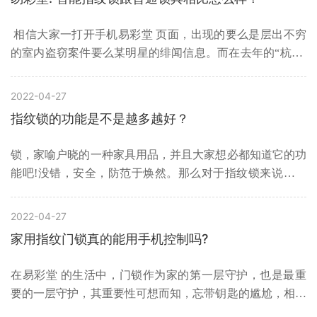
的实用价值
相信大家一打开手机易彩堂 页面，出现的要么是层出不穷
的室内盗窃案件要么某明星的绯闻信息。而在去年的“杭州·
云栖大会”上，阿里巴巴联合许多智能锁厂家发布了《2017
中国智能锁应用与发展白皮书》，该“白皮书”从中国智能锁
2022-04-27
的发展概况、市场分析、行业问题、行业标准等多个维度
指纹锁的功能是不是越多越好？
锁，家喻户晓的一种家具用品，并且大家想必都知道它的功
能吧!没错，安全，防范于焕然。那么对于指纹锁来说，不
知道大家有没有深入的了解过呢？指纹锁的功能是不是越多
越好呢？接下来，告诉你考察指纹锁的五大标准
2022-04-27
家用指纹门锁真的能用手机控制吗?
在易彩堂 的生活中，门锁作为家的第一层守护，也是最重
要的一层守护，其重要性可想而知，忘带钥匙的尴尬，相信
有不少的人都经历过。但是，随着现在智能家居时代的不