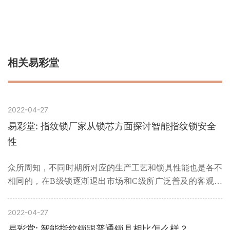
相关易彩堂
2022-04-27
易彩堂: 指纹锁厂家从锁芯方面探讨智能指纹锁安全
性
众所周知，不同时期所对应的生产工艺和锁具性能也是各不
相同的，在B级锁逐渐退出市场和C级所广泛普及的客观背
景下，各种应用场景中的安防效果也是参差不齐的，反观采
用智能锁的各种案例，无论是使用便利性还是应用安全性都
2022-04-27
有了大幅度提高，这也从客观上体现出了成熟智能安防模式
易彩堂: 智能指纹锁跟普通锁具相比怎么样？